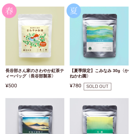
長谷部さん家のさわやか紅茶テ
【夏季限定】こみなみ 30g〈か
ィーバッグ〈長谷部製茶〉
ねかわ園〉
¥500
¥780
SOLD OUT