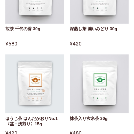
煎茶 千代の香 30g
深蒸し茶 濃いみどり 30g
¥680
¥420
ほうじ茶 はんだかおりNo.1
抹茶入り玄米茶 30g
〈茎・浅煎り〉15g
¥420
¥480