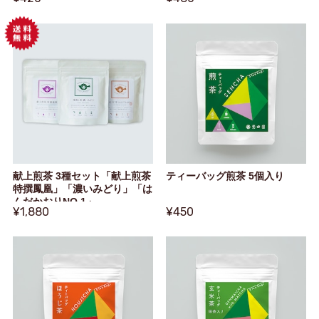
献上煎茶 3種セット「献上煎茶
ティーバッグ煎茶 5個入り
特撰鳳凰」「濃いみどり」「は
んだかおりNO.1」
¥1,880
¥450