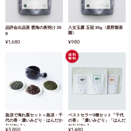
品評会出品茶 雲海の夜明け 30
八女玉露 玉冠 30g〈星野製茶
g
園〉
¥1,680
¥980
急須で淹れ葉セット＜急須・千
ベストセラー3種セット「千代
代の香・濃いみどり・はんだか
の香」「濃いみどり」「はんだ
おりNo.1＞
かおりNo.1」
¥3,850
¥1,480