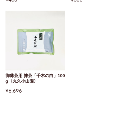
御薄茶用 抹茶「千木の白」100
g〈丸久小山園〉
¥6,696