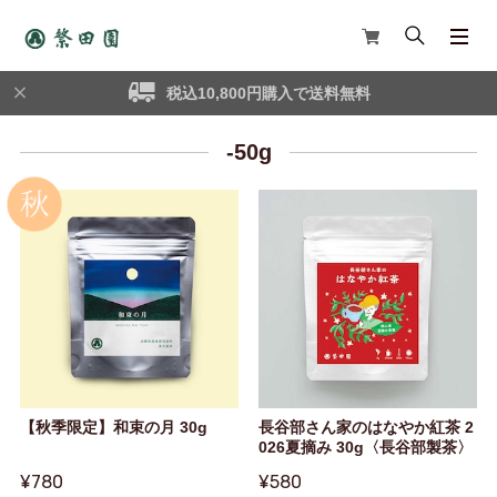
税込10,800円購入で送料無料
-50g
【秋季限定】和束の月 30g
長谷部さん家のはなやか紅茶 2
026夏摘み 30g〈長谷部製茶〉
¥780
¥580