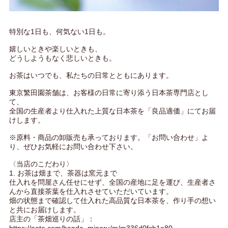
特別な1日も、何気ない1日も。
嬉しいときや楽しいときも、
どうしようもなく悲しいときも。
お茶はいつでも、私たちの日常とともにあります。
東京繁田園茶舗は、お客様の日常に寄り添う日本茶専門店とし
て、
全国の生産者より仕入れた上質な日本茶を「良品適価」にてお届
けします。
※原料・商品の卸販売も承っております。「お問い合わせ」よ
り、ぜひお気軽にお問い合わせ下さい。
〈当店のこだわり〉
1. お茶は畑まで、茶器は窯元まで
仕入れを問屋さん任せにせず、全国の産地に足を運び、生産者さ
んから直接茶葉を仕入れさせていただいています。
畑の状態まで確認して仕入れた高品質な日本茶を、作り手の想い
と共にお届けします。
店主の「茶畑巡りの話」：
https://note.com/handa_minoru/m/m336d0fcb1e80