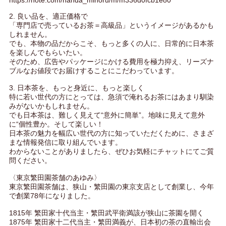
2. 良い品を、適正価格で
「専門店で売っているお茶＝高級品」というイメージがあるかも
しれません。
でも、本物の品だからこそ、もっと多くの人に、日常的に日本茶
を楽しんでもらいたい。
そのため、広告やパッケージにかける費用を極力抑え、リーズナ
ブルなお値段でお届けすることにこだわっています。
3. 日本茶を、もっと身近に、もっと楽しく
特に若い世代の方にとっては、急須で淹れるお茶にはあまり馴染
みがないかもしれません。
でも日本茶は、難しく見えて“意外に簡単”。地味に見えて意外
に“個性豊か。そして楽しい！
日本茶の魅力を幅広い世代の方に知っていただくために、さまざ
まな情報発信に取り組んでいます。
わからないことがありましたら、ぜひお気軽にチャットにてご質
問ください。
〈東京繁田園茶舗のあゆみ〉
東京繁田園茶舗は、狭山・繁田園の東京支店として創業し、今年
で創業78年になりました。
1815年 繁田家十代当主・繁田武平衛満該が狭山に茶園を開く
1875年 繁田家十二代当主・繁田満義が、日本初の茶の直輸出会