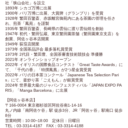
社「狭山会社」を設立
1893年 シカゴ万博に出展
1900年 パリ万博に出展、大賞牌（グランプリ）を受賞
1928年 繁田百鑒斎、赤坂離宮御苑内にある茶園の管理を任さ
れ、煎茶「鳳苑」を謹製
1935年 繁田百鑒斎、長崎県の雲仙に渡り雲仙焼を創始
1947年 初代・繁田弘蔵、東京繁田園茶舗（繁田園東京支店）を
創業、阿佐ヶ谷本店開業
1949年 荻窪店開業
1973年 全国茶品評会 最多落札賞受賞
1973年 2代目・繁田豊、全国茶審査技術競技会 準優勝
2021年 オンラインショップオープン
2022年 イギリスの国際食品コンテスト「Great Taste Awards」に
て、「千代の香」「特撰鳳凰」が2つ星金賞受賞
2022年 パリの日本茶コンクール「Japanese Tea Selection Pari
s」にて、釜炒り茶「ごえもん」が銀賞受賞
2024年 世界最大級のジャパンフェスティバル「JAPAN EXPO PA
RIS」「Manga Barcelona」に出展
【阿佐ヶ谷本店】
〒166-0004 東京都杉並区阿佐谷南1-14-16
丸ノ内線「南阿佐ケ谷」駅 徒歩3分、JR「阿佐ヶ谷」駅南口 徒歩
8分
営業時間：10:00~18:00 定休日：日曜日
TEL：03-3314-4187 FAX：03-3314-4188