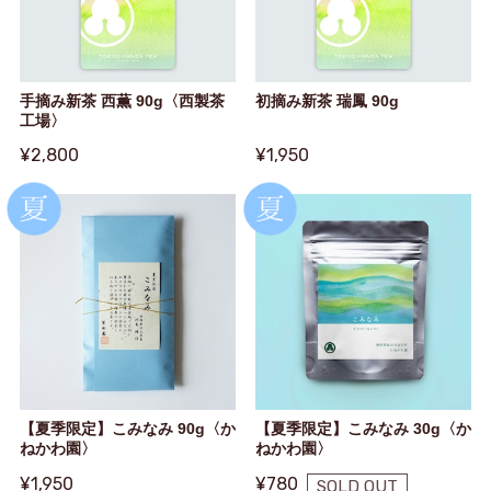
手摘み新茶 西薫 90g〈西製茶
初摘み新茶 瑞鳳 90g
工場〉
¥2,800
¥1,950
【夏季限定】こみなみ 90g〈か
【夏季限定】こみなみ 30g〈か
ねかわ園〉
ねかわ園〉
¥1,950
¥780
SOLD OUT