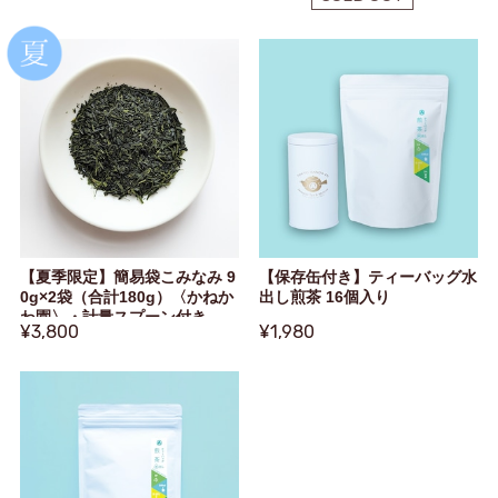
【夏季限定】簡易袋こみなみ 9
【保存缶付き】ティーバッグ水
0g×2袋（合計180g）〈かねか
出し煎茶 16個入り
わ園〉・計量スプーン付き
¥3,800
¥1,980