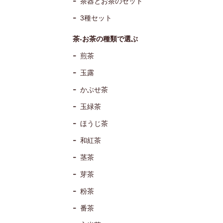
茶器とお茶のセット
3種セット
茶-お茶の種類で選ぶ
煎茶
玉露
かぶせ茶
玉緑茶
ほうじ茶
和紅茶
茎茶
芽茶
粉茶
番茶