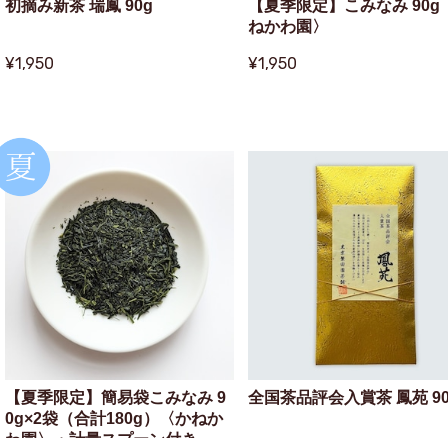
初摘み新茶 瑞鳳 90g
【夏季限定】こみなみ 90g
ねかわ園〉
¥1,950
¥1,950
【夏季限定】簡易袋こみなみ 9
全国茶品評会入賞茶 鳳苑 90
0g×2袋（合計180g）〈かねか
わ園〉・計量スプーン付き