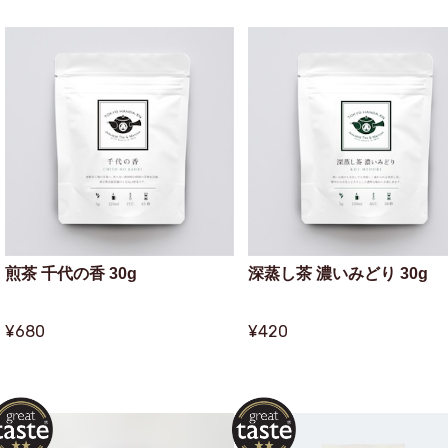
煎茶 千代の香 30g
深蒸し茶 濃いみどり 30g
¥680
¥420