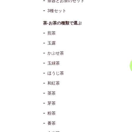
茶器とお茶のセット
3種セット
茶-お茶の種類で選ぶ
煎茶
玉露
かぶせ茶
玉緑茶
ほうじ茶
和紅茶
茎茶
芽茶
粉茶
番茶