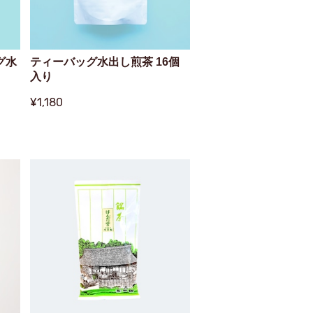
グ水
ティーバッグ水出し煎茶 16個
入り
¥1,180