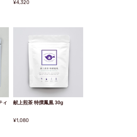
¥4,320
ティ
献上煎茶 特撰鳳凰 30g
」
¥1,080