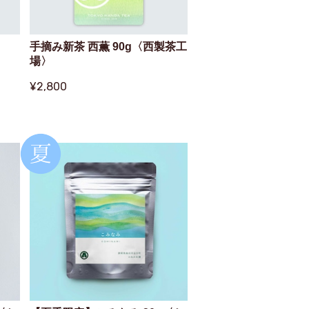
手摘み新茶 西薫 90g〈西製茶工
場〉
¥2,800