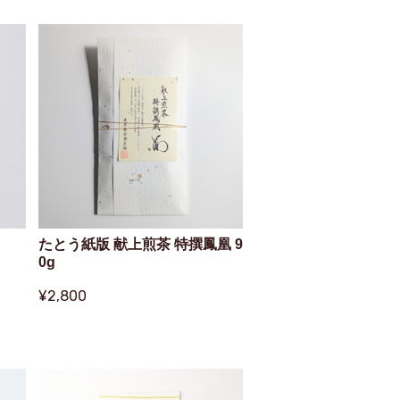
たとう紙版 献上煎茶 特撰鳳凰 9
0g
¥2,800