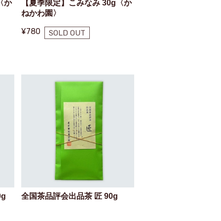
〈か
【夏季限定】こみなみ 30g〈か
ねかわ園〉
¥780
SOLD OUT
g
全国茶品評会出品茶 匠 90g