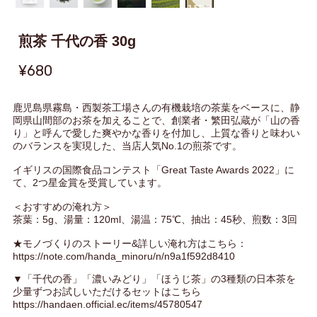
煎茶 千代の香 30g
¥680
鹿児島県霧島・西製茶工場さんの有機栽培の茶葉をベースに、静
岡県山間部のお茶を加えることで、創業者・繁田弘蔵が「山の香
り」と呼んで愛した爽やかな香りを付加し、上質な香りと味わい
のバランスを実現した、当店人気No.1の煎茶です。
イギリスの国際食品コンテスト「Great Taste Awards 2022」に
て、2つ星金賞を受賞しています。
＜おすすめの淹れ方＞
茶葉：5g、湯量：120ml、湯温：75℃、抽出：45秒、煎数：3回
★モノづくりのストーリー&詳しい淹れ方はこちら：
https://note.com/handa_minoru/n/n9a1f592d8410
▼「千代の香」「濃いみどり」「ほうじ茶」の3種類の日本茶を
少量ずつお試しいただけるセットはこちら
https://handaen.official.ec/items/45780547