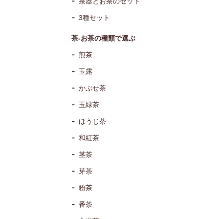
茶器とお茶のセット
3種セット
茶-お茶の種類で選ぶ
煎茶
玉露
かぶせ茶
玉緑茶
ほうじ茶
和紅茶
茎茶
芽茶
粉茶
番茶