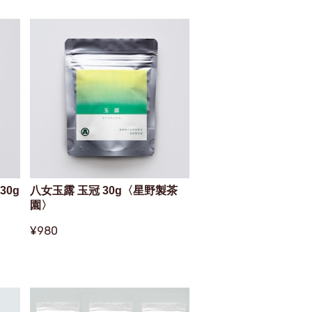
30g
八女玉露 玉冠 30g〈星野製茶
園〉
¥980