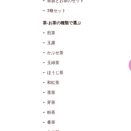
茶器とお茶のセット
3種セット
茶-お茶の種類で選ぶ
煎茶
玉露
かぶせ茶
玉緑茶
ほうじ茶
和紅茶
茎茶
芽茶
粉茶
番茶