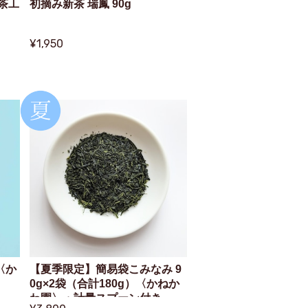
製茶工
初摘み新茶 瑞鳳 90g
¥1,950
〈か
【夏季限定】簡易袋こみなみ 9
0g×2袋（合計180g）〈かねか
わ園〉・計量スプーン付き