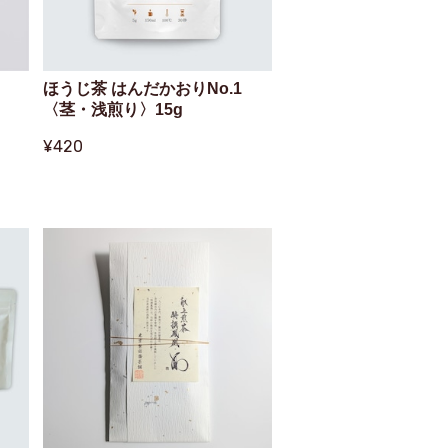
ほうじ茶 はんだかおりNo.1
〈茎・浅煎り〉15g
¥420