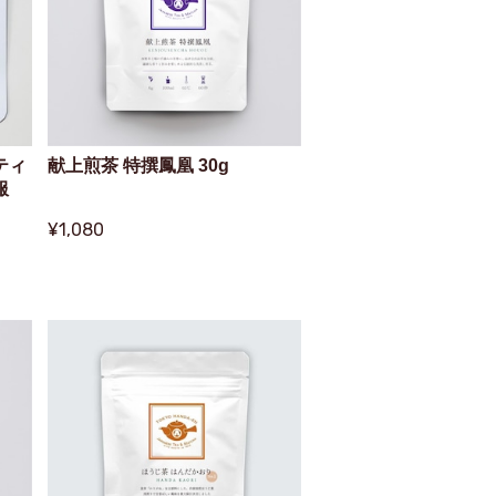
ティ
献上煎茶 特撰鳳凰 30g
服
¥1,080