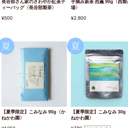
長谷部さん家のさわやか紅茶テ
手摘み新茶 西薫 90g〈西
ィーバッグ〈長谷部製茶〉
場〉
¥500
¥2,800
【夏季限定】こみなみ 90g〈か
【夏季限定】こみなみ 30g
ねかわ園〉
ねかわ園〉