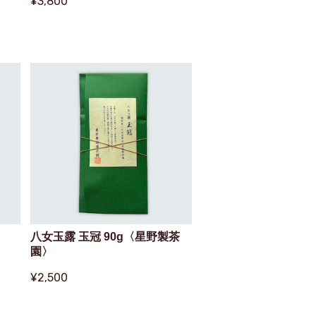
¥3,800
八女玉露 玉冠 90g〈星野製茶
園〉
¥2,500