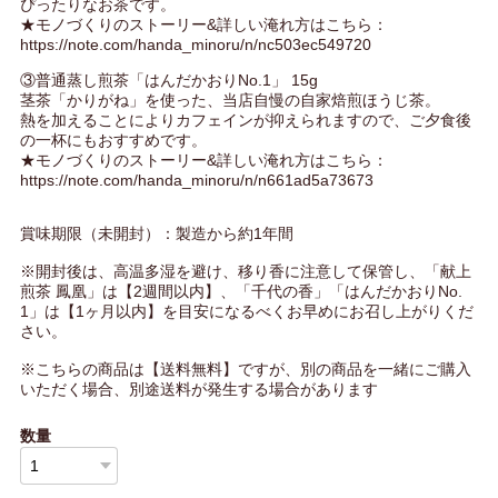
ぴったりなお茶です。
★モノづくりのストーリー&詳しい淹れ方はこちら：
https://note.com/handa_minoru/n/nc503ec549720
③普通蒸し煎茶「はんだかおりNo.1」 15g
茎茶「かりがね」を使った、当店自慢の自家焙煎ほうじ茶。
熱を加えることによりカフェインが抑えられますので、ご夕食後
の一杯にもおすすめです。
★モノづくりのストーリー&詳しい淹れ方はこちら：
https://note.com/handa_minoru/n/n661ad5a73673
賞味期限（未開封）：製造から約1年間
※開封後は、高温多湿を避け、移り香に注意して保管し、「献上
煎茶 鳳凰」は【2週間以内】、「千代の香」「はんだかおりNo.
1」は【1ヶ月以内】を目安になるべくお早めにお召し上がりくだ
さい。
※こちらの商品は【送料無料】ですが、別の商品を一緒にご購入
いただく場合、別途送料が発生する場合があります
数量