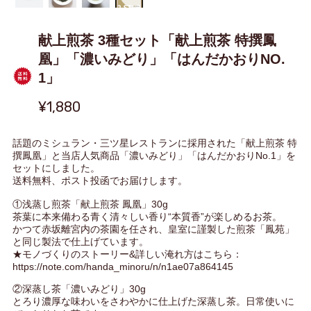
献上煎茶 3種セット「献上煎茶 特撰鳳
凰」「濃いみどり」「はんだかおりNO.
1」
¥1,880
話題のミシュラン・三ツ星レストランに採用された「献上煎茶 特
撰鳳凰」と当店人気商品「濃いみどり」「はんだかおりNo.1」を
セットにしました。
送料無料、ポスト投函でお届けします。
①浅蒸し煎茶「献上煎茶 鳳凰」30g
茶葉に本来備わる青く清々しい香り“本質香”が楽しめるお茶。
かつて赤坂離宮内の茶園を任され、皇室に謹製した煎茶「鳳苑」
と同じ製法で仕上げています。
★モノづくりのストーリー&詳しい淹れ方はこちら：
https://note.com/handa_minoru/n/n1ae07a864145
②深蒸し茶「濃いみどり」30g
とろり濃厚な味わいをさわやかに仕上げた深蒸し茶。日常使いに