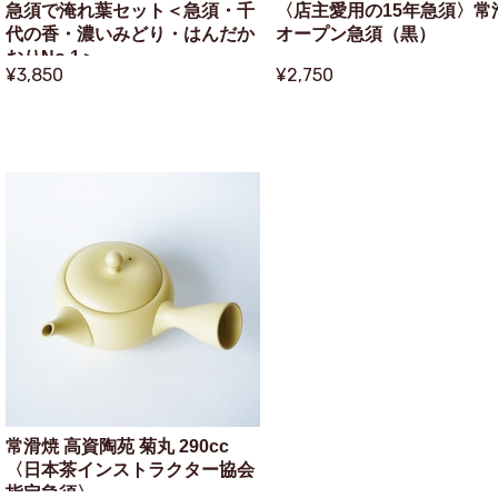
急須で淹れ葉セット＜急須・千
〈店主愛用の15年急須〉常
代の香・濃いみどり・はんだか
オープン急須（黒）
おりNo.1＞
¥3,850
¥2,750
常滑焼 高資陶苑 菊丸 290cc
〈日本茶インストラクター協会
指定急須〉