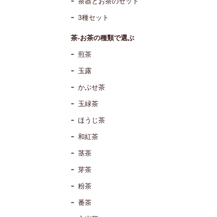
茶器とお茶のセット
3種セット
茶-お茶の種類で選ぶ
煎茶
玉露
かぶせ茶
玉緑茶
ほうじ茶
和紅茶
茎茶
芽茶
粉茶
番茶