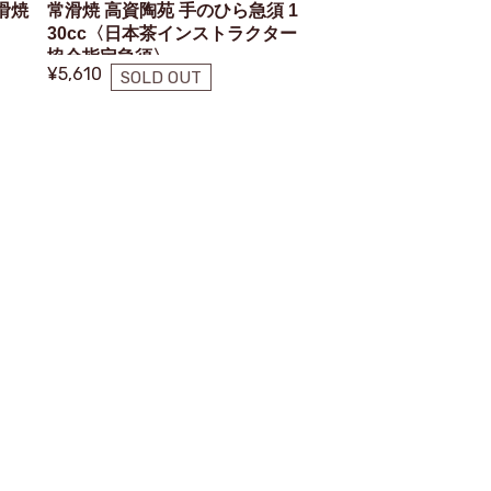
滑焼
常滑焼 高資陶苑 手のひら急須 1
30cc〈日本茶インストラクター
協会指定急須〉
¥5,610
SOLD OUT