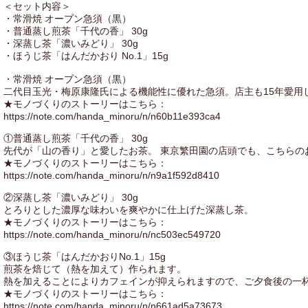
＜セット内容＞
・常滑焼 オープン急須（黒）
・普通蒸し煎茶「千代の香」 30g
・深蒸し茶「濃いみどり」 30g
・ほうじ茶「はんだかおり No.1」15g
・常滑焼 オープン急須（黒）
二代目玉光・梅原康隆氏による機能性に優れた急須。店主も15年愛用
★モノづくりのストーリーはこちら：
https://note.com/handa_minoru/n/n60b11e393ca4
①普通蒸し煎茶「千代の香」 30g
先代が「山の香り」と愛したお茶。 東京繁田園の店頭でも、こちらの
★モノづくりのストーリーはこちら：
https://note.com/handa_minoru/n/n9a1f592d8410
②深蒸し茶「濃いみどり」 30g
とろりとした濃厚な味わいを爽やかに仕上げた深蒸し茶。
★モノづくりのストーリーはこちら：
https://note.com/handa_minoru/n/nc503ec549720
③ほうじ茶「はんだかおりNo.1」15g
煎茶を焙じて（熱を加えて）作られます。
熱を加えることによりカフェインが抑えられますので、ご夕食後の一
★モノづくりのストーリーはこちら：
https://note.com/handa_minoru/n/n661ad5a73673