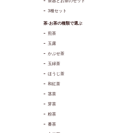
茶器とお茶のセット
3種セット
茶-お茶の種類で選ぶ
煎茶
玉露
かぶせ茶
玉緑茶
ほうじ茶
和紅茶
茎茶
芽茶
粉茶
番茶