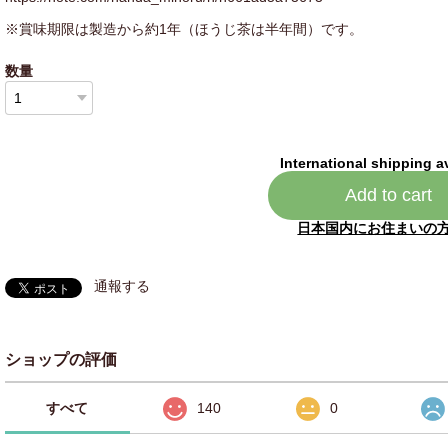
※賞味期限は製造から約1年（ほうじ茶は半年間）です。
数量
International shipping a
Add to cart
日本国内にお住まいの
通報する
ショップの評価
すべて
140
0