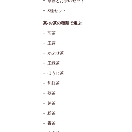
茶器とお茶のセット
3種セット
茶-お茶の種類で選ぶ
煎茶
玉露
かぶせ茶
玉緑茶
ほうじ茶
和紅茶
茎茶
芽茶
粉茶
番茶