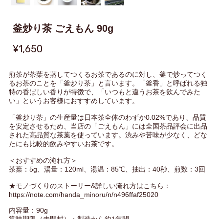
釜炒り茶 ごえもん 90g
¥1,650
煎茶が茶葉を蒸してつくるお茶であるのに対し、釜で炒ってつく
るお茶のことを「釜炒り茶」と言います。「釜香」と呼ばれる独
特の香ばしい香りが特徴で、「いつもと違うお茶を飲んでみた
い」というお客様におすすめしています。
「釜炒り茶」の生産量は日本茶全体のわずか0.02%であり、品質
を安定させるため、当店の「ごえもん」には全国茶品評会に出品
された高品質な茶葉を使っています。渋みや苦味が少なく、どな
たにも比較的飲みやすいお茶です。
＜おすすめの淹れ方＞
茶葉：5g、湯量：120ml、湯温：85℃、抽出：40秒、煎数：3回
★モノづくりのストーリー&詳しい淹れ方はこちら：
https://note.com/handa_minoru/n/n496ffaf25020
内容量：90g
賞味期限（未開封）：製造から約1年間