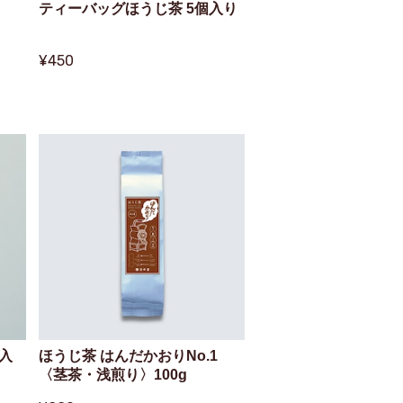
ティーバッグほうじ茶 5個入り
¥450
入
ほうじ茶 はんだかおりNo.1
〈茎茶・浅煎り〉100g