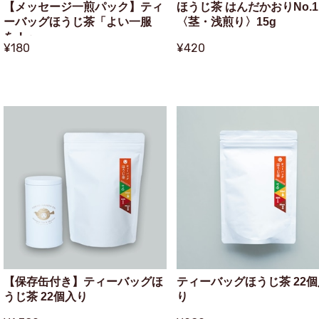
【メッセージ一煎パック】ティ
ほうじ茶 はんだかおりNo.1
ーバッグほうじ茶「よい一服
〈茎・浅煎り〉15g
を！」
¥180
¥420
【保存缶付き】ティーバッグほ
ティーバッグほうじ茶 22個
うじ茶 22個入り
り