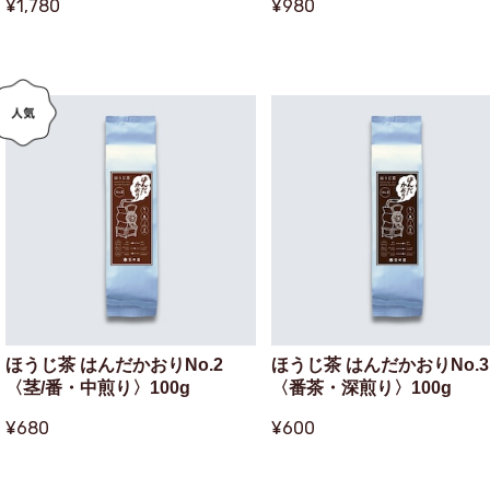
¥1,780
¥980
ほうじ茶 はんだかおりNo.2
ほうじ茶 はんだかおりNo.3
〈茎/番・中煎り〉100g
〈番茶・深煎り〉100g
¥680
¥600