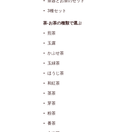
茶器とお茶のセット
3種セット
茶-お茶の種類で選ぶ
煎茶
玉露
かぶせ茶
玉緑茶
ほうじ茶
和紅茶
茎茶
芽茶
粉茶
番茶