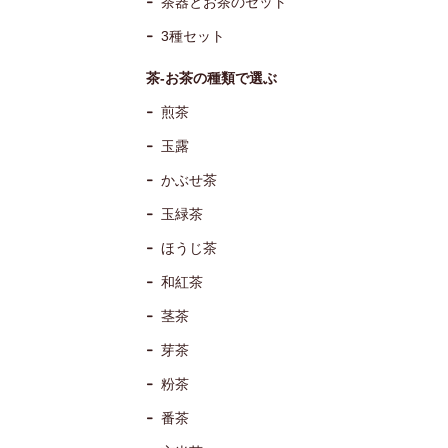
茶器とお茶のセット
3種セット
茶-お茶の種類で選ぶ
煎茶
玉露
かぶせ茶
玉緑茶
ほうじ茶
和紅茶
茎茶
芽茶
粉茶
番茶