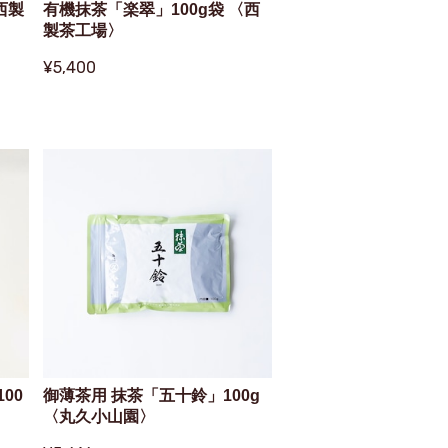
西製
有機抹茶「楽翠」100g袋 〈西
製茶工場〉
¥5,400
00
御薄茶用 抹茶「五十鈴」100g
〈丸久小山園〉