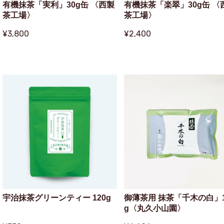
有機抹茶「実利」30g缶 〈西製
有機抹茶「楽翠」30g缶 〈
茶工場〉
茶工場〉
¥3,800
¥2,400
宇治抹茶グリーンティー 120g
御薄茶用 抹茶「千木の白」1
g〈丸久小山園〉