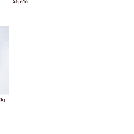
¥5,616
0g