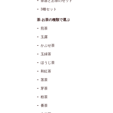
茶器とお茶のセット
3種セット
茶-お茶の種類で選ぶ
煎茶
玉露
かぶせ茶
玉緑茶
ほうじ茶
和紅茶
茎茶
芽茶
粉茶
番茶