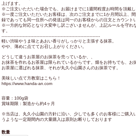
上げます。
※ご注文いただいた場合でも、お届けまでに1週間程度お時間を頂戴
※一度ご注文いただいたお客様は、次のご注文までに1か月間以上、
録であっても同一住所への発送は同一のお客様からの注文とカウント
※一方的な対応となり大変申し訳ございませんが、上記ルールを守れ
す。
-----------------------------------------------------------------
軽い渋味やうま味とあおい香りがしっかりと主張する抹茶。
やや、薄めに点ててお召し上がりください。
どうして違うお茶屋のお抹茶を売っているか、、
お抹茶を作れるお茶屋は限られているからです。畑をお持ちでも、お
お茶屋に選ばれる抹茶、それが丸久小山園さんのお抹茶です。
美味しい点て方教室はこちら！
https://www.handa-an.com
容量：100g袋
賞味期限：製造から約4ヶ月
※当店は、丸久小山園の方針に沿い、少しでも多くのお客様にご購入
うような一定期間内の大量購入は原則お断りしております
数量