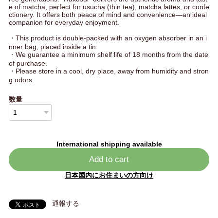
e of matcha, perfect for usucha (thin tea), matcha lattes, or confe
ctionery. It offers both peace of mind and convenience—an ideal
companion for everyday enjoyment.
・This product is double-packed with an oxygen absorber in an i
nner bag, placed inside a tin.
・We guarantee a minimum shelf life of 18 months from the date
of purchase.
・Please store in a cool, dry place, away from humidity and stron
g odors.
数量
International shipping available
Add to cart
日本国内にお住まいの方向け
通報する