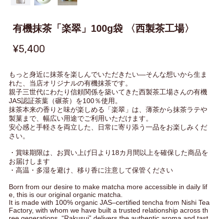
有機抹茶「楽翠」100g袋 〈西製茶工場〉
¥5,400
もっと身近に抹茶を楽しんでいただきたい―そんな想いから生ま
れた、当店オリジナルの有機抹茶です。
親子三世代にわたり信頼関係を築いてきた西製茶工場さんの有機
JAS認証茶葉（碾茶）を100％使用。
抹茶本来の香りと味が楽しめる「楽翠」は、薄茶から抹茶ラテや
製菓まで、幅広い用途でご利用いただけます。
安心感と手軽さを両立した、日常に寄り添う一品をお楽しみくだ
さい。
・賞味期限は、お買い上げ日より18カ月間以上を確保した商品を
お届けします
・高温・多湿を避け、移り香に注意して保管ください
Born from our desire to make matcha more accessible in daily lif
e, this is our original organic matcha.
It is made with 100% organic JAS–certified tencha from Nishi Tea
Factory, with whom we have built a trusted relationship across th
ree generations. “Rakusui” delivers the authentic aroma and tast