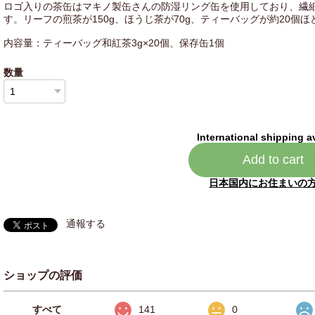
ロゴ入りの茶缶はマキノ製缶さんの防湿リング缶を使用しており、繊
す。リーフの煎茶が150g、ほうじ茶が70g、ティーバッグが約20個
内容量：ティーバッグ和紅茶3g×20個、保存缶1個
数量
International shipping a
Add to cart
日本国内にお住まいの
通報する
ショップの評価
すべて
141
0