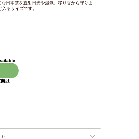
細な日本茶を直射日光や湿気、移り香から守りま
ほど入るサイズです。
vailable
方向け
0