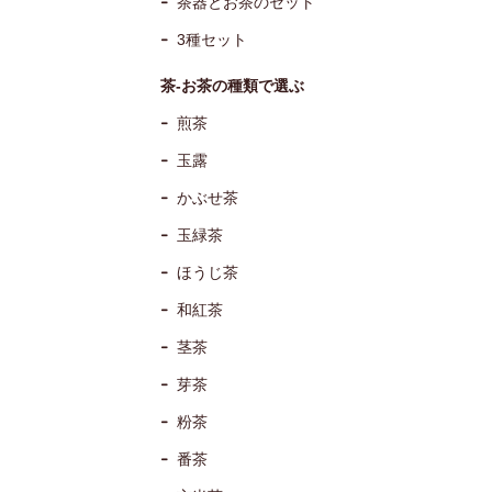
茶器とお茶のセット
3種セット
茶-お茶の種類で選ぶ
煎茶
玉露
かぶせ茶
玉緑茶
ほうじ茶
和紅茶
茎茶
芽茶
粉茶
番茶