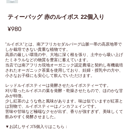
ティーバッグ 赤のルイボス 22個入り
¥980
”ルイボス”とは、南アフリカセダルバーグ山脈一帯の高原地帯で
しか栽培できない貴重な植物です。
高原の厳しい環境の中、大地に深く根を張り、土中から吸い上げ
たミネラルなどの物質を豊富に蓄えています。
当店では南アフリカ現地オーガニック認定農場と契約し有機栽培
されたオーガニック茶葉を使用しており、妊婦・授乳中の方や、
小さなお子様にも安心して飲んでいただけます。
レッドルイボスティーは発酵させたルイボスティーです。
刈り取ったルイボスの葉を発酵・乾燥させたもので、ほのかな甘
みが特徴。
少し紅茶のような色と風味があります。味は似ていますが紅茶と
は別物で、ルイボスティーはノンカフェインです。
苦味や甘味など極端なクセが出ず、香りが強すぎず、美味しくて
飲みやすく発酵させました。
▼お試しサイズ5個入りはこちら：