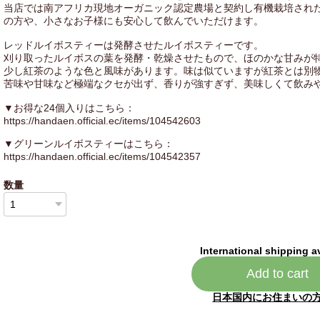
当店では南アフリカ現地オーガニック認定農場と契約し有機栽培され
の方や、小さなお子様にも安心して飲んでいただけます。
レッドルイボスティーは発酵させたルイボスティーです。
刈り取ったルイボスの葉を発酵・乾燥させたもので、ほのかな甘みが
少し紅茶のような色と風味があります。味は似ていますが紅茶とは別
苦味や甘味など極端なクセが出ず、香りが強すぎず、美味しくて飲み
▼お得な24個入りはこちら：
https://handaen.official.ec/items/104542603
▼グリーンルイボスティーはこちら：
https://handaen.official.ec/items/104542357
数量
International shipping a
Add to cart
日本国内にお住まいの