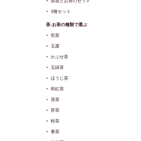
茶器とお茶のセット
3種セット
茶-お茶の種類で選ぶ
煎茶
玉露
かぶせ茶
玉緑茶
ほうじ茶
和紅茶
茎茶
芽茶
粉茶
番茶