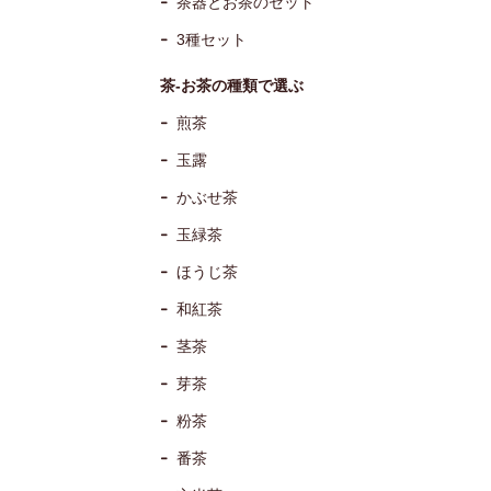
茶器とお茶のセット
3種セット
茶-お茶の種類で選ぶ
煎茶
玉露
かぶせ茶
玉緑茶
ほうじ茶
和紅茶
茎茶
芽茶
粉茶
番茶