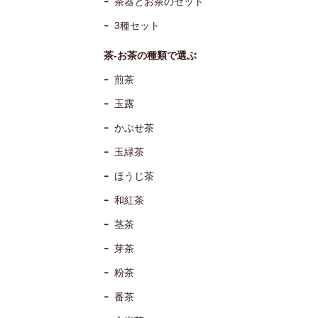
茶器とお茶のセット
3種セット
茶-お茶の種類で選ぶ
煎茶
玉露
かぶせ茶
玉緑茶
ほうじ茶
和紅茶
茎茶
芽茶
粉茶
番茶